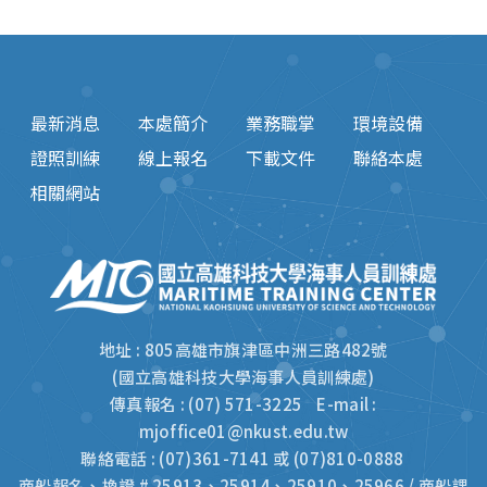
最新消息
本處簡介
業務職掌
環境設備
證照訓練
線上報名
下載文件
聯絡本處
相關網站
地址 : 805高雄市旗津區中洲三路482號
(國立高雄科技大學海事人員訓練處)
傳真報名 : (07) 571-3225 E-mail :
mjoffice01@nkust.edu.tw
聯絡電話 : (07)361-7141 或 (07)810-0888
商船報名、換證 # 25913、25914、25910、25966 / 商船課