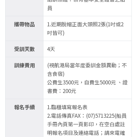
員
攜帶物品
1.近期脫帽正面大頭照2張(1吋或2
吋皆可)
受訓天數
4天
訓練費用
(視航港局當年度委訓金額異動；不
含食宿)
公費生3500元，自費生5000元 、證
書費：200元
報名手續
1.臨櫃填寫報名表
2.電話傳真FAX：(07)5713225(船員
手冊內頁第一頁影印，在空白處註
明報名項目及連絡電話；請來電確