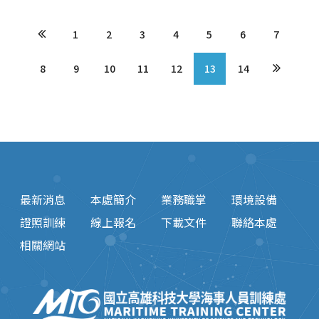
1
2
3
4
5
6
7
8
9
10
11
12
13
14
最新消息
本處簡介
業務職掌
環境設備
證照訓練
線上報名
下載文件
聯絡本處
相關網站