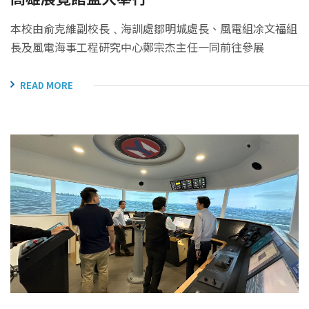
本校由俞克維副校長﹑海訓處鄒明城處長、風電組凃文福組
長及風電海事工程研究中心鄭宗杰主任一同前往參展
READ MORE