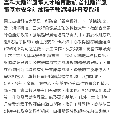
高科大離岸風電人才培育啟航 首批離岸風
電基本安全訓練種子教師將赴丹麥取證
國立高雄科技大學是一所融合「親產優質」、「創新創業」
及「海洋科技」三大特色發展主軸的科技大學。為配合國家
綠色能源政策，發展離岸風電培育所需人才，將於本月底派
遣8名種子教師，前往丹麥Falck訓練中心取得國際風能組織
(GWO)所認可之急救、手工操作、火災認知、高空作業及海
上求生等5大基本安全訓練證書。 高科大楊慶煜校長指出，
根據能源局最新公布離岸風電之風場規劃遴選結果顯示，未
來台灣附近海域會有近千支離岸風機，後續施工及維修人力
需求相當大。學校日前已陸續與達德能源、沃旭能源、
CIP、台船、金屬工業中心、船舶中心等單位簽署合作備忘
錄。加上旗津校區擁有自有碼頭，未來也可配合國家能源政
策，作為發展離岸風電訓練及研究基地。 此外，本次派往
丹麥受訓種子教師係由海事學院、海洋工程學院、商船船員
訓練中心及產業界所組成，由相關領域教師率先前往訓練。